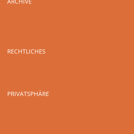
ARCHIVE
Archiv REDEN
Archiv MACHEN
KörperSchaftKlang
RECHTLICHES
Impressum
Datenschutzerklärung
PRIVATSPHÄRE
Privatsphäre-Einstellungen ändern
Historie der Privatsphäre-Einstellungen
Einwilligungen widerrufen