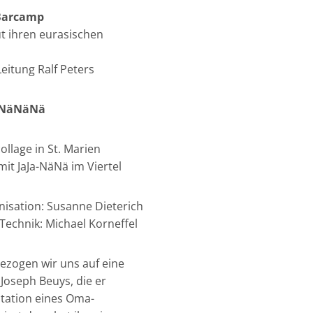
 Barcamp
t ihren eurasischen
Leitung Ralf Peters
NäNäNäNä
llage in St. Marien
mit JaJa-NäNä im Viertel
anisation: Susanne Dieterich
Technik: Michael Korneffel
bezogen wir uns auf eine
oseph Beuys, die er
mitation eines Oma-