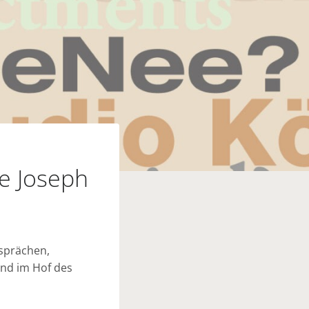
e Joseph
sprächen,
nd im Hof des