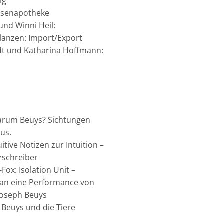
ig
Hasenapotheke
und Winni Heil:
lanzen: Import/Export
t und Katharina Hoffmann:
Warum Beuys? Sichtungen
us.
uitive Notizen zur Intuition –
zschreiber
Fox: Isolation Unit –
an eine Performance von
 Joseph Beuys
 Beuys und die Tiere