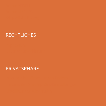
Archiv REDEN
Archiv MACHEN
KörperSchaftKlang
RECHTLICHES
Impressum
Datenschutzerklärung
PRIVATSPHÄRE
Privatsphäre-Einstellungen ändern
Historie der Privatsphäre-Einstellungen
Einwilligungen widerrufen